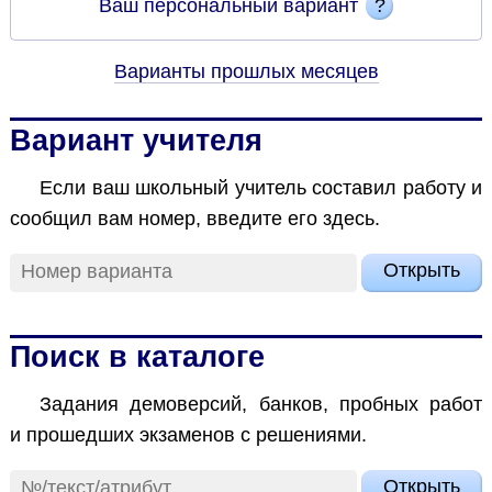
Ваш персональный вариант
?
Варианты прошлых месяцев
Вариант учителя
Если ваш школь­ный учи­тель со­ста­вил ра­бо­ту и
со­об­щил вам но­мер, вве­ди­те его здесь.
Открыть
Поиск в каталоге
За­да­ния де­мо­вер­сий, бан­ков, проб­ных ра­бот
и про­шед­ших эк­за­ме­нов с ре­ше­ни­я­ми.
Открыть