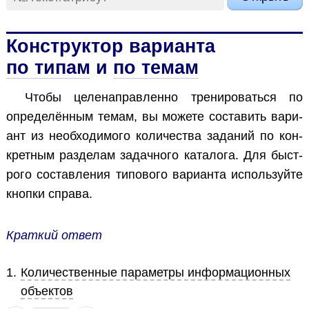
Конструктор варианта
по типам
и
по темам
Что­бы це­ле­на­прав­лен­но тре­ни­ро­вать­ся по
опре­де­лён­ным те­мам, вы мо­же­те со­ста­вить ва­ри­
ант из необ­хо­ди­мо­го ко­ли­че­ства за­да­ний по кон­
крет­ным раз­де­лам за­дач­но­го ка­та­ло­га. Для быст­
ро­го со­став­ле­ния ти­по­во­го ва­ри­ан­та ис­поль­зуй­те
кноп­ки спра­ва.
Краткий ответ
1
.
Количественные параметры информационных
объектов