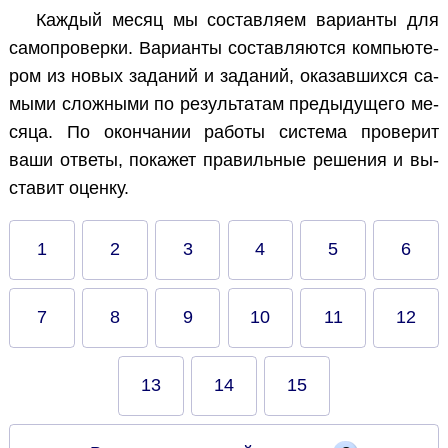
Каж­дый ме­сяц мы со­став­ля­ем ва­ри­ан­ты для
са­мо­про­вер­ки. Ва­ри­ан­ты со­став­ля­ют­ся ком­пью­те­
ром из но­вых за­да­ний и за­да­ний, ока­зав­ших­ся са­
мы­ми слож­ны­ми по ре­зуль­та­там преды­ду­ще­го ме­
ся­ца. По окон­ча­нии ра­бо­ты си­сте­ма про­ве­рит
ваши от­ве­ты, по­ка­жет пра­виль­ные ре­ше­ния и вы­
ста­вит оцен­ку.
1
2
3
4
5
6
7
8
9
10
11
12
13
14
15